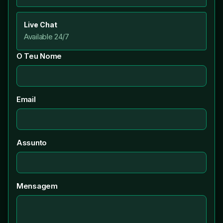
Live Chat
Available 24/7
O Teu Nome
Email
Assunto
Mensagem