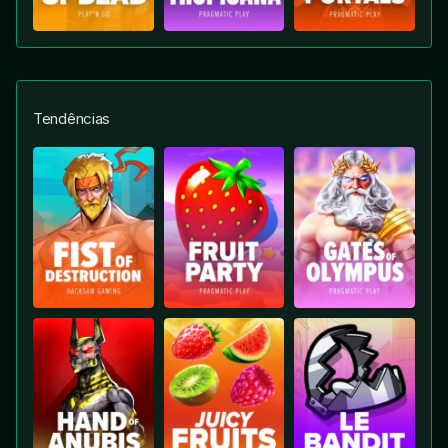
Tendências